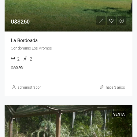
U$S260
La Bordeada
Condominio Los Aromos
2
2
CASAS
administrador
hace 3 años
VENTA