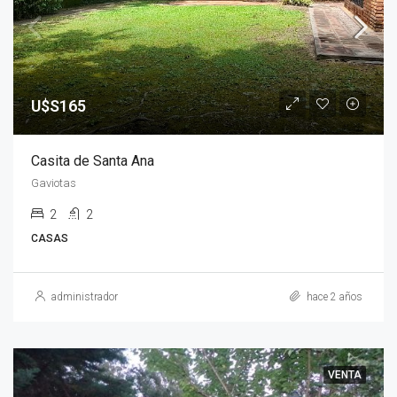
U$S165
Casita de Santa Ana
Gaviotas
2
2
CASAS
administrador
hace 2 años
VENTA