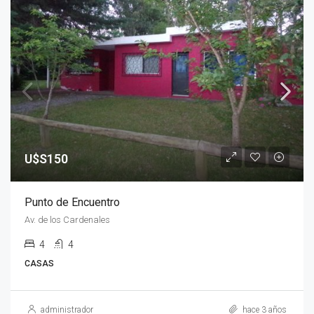
U$S150
Punto de Encuentro
Av. de los Cardenales
4
4
CASAS
administrador
hace 3 años