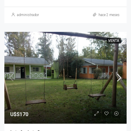
administrador
hace 2 meses
VENTA
U$S170