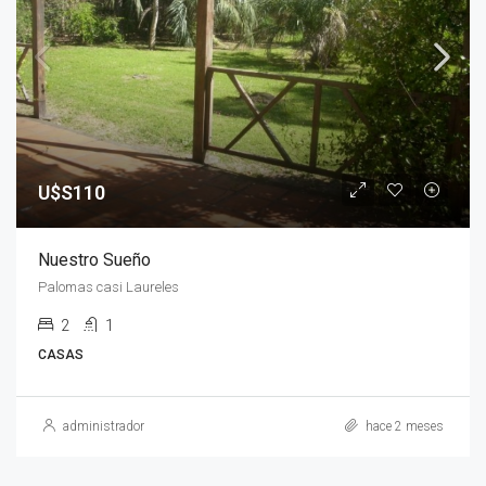
U$S110
Nuestro Sueño
Palomas casi Laureles
2
1
CASAS
administrador
hace 2 meses