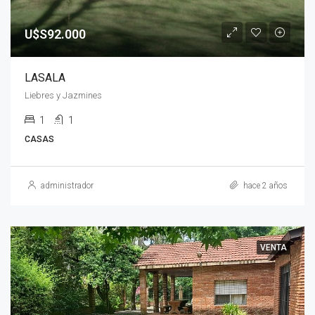
U$S92.000
LASALA
Liebres y Jazmines
1
1
CASAS
administrador
hace 2 años
VENTA