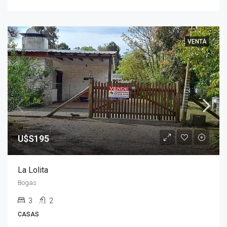
VENTA
U$S195
La Lolita
Bogas
3
2
CASAS