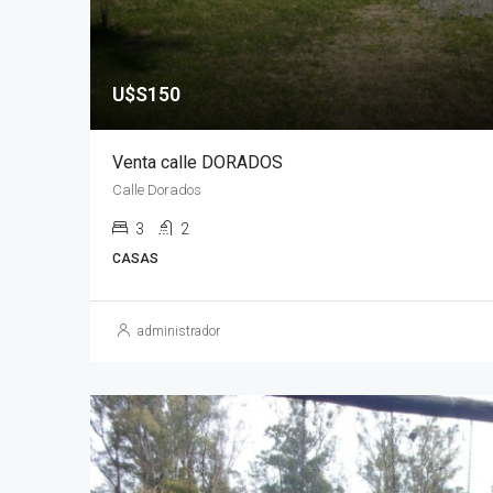
U$S150
Venta calle DORADOS
Calle Dorados
3
2
CASAS
administrador