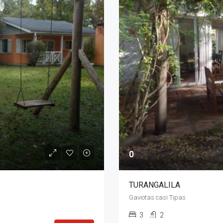
0
TURANGALILA
Gaviotas casi Tipas
3
2