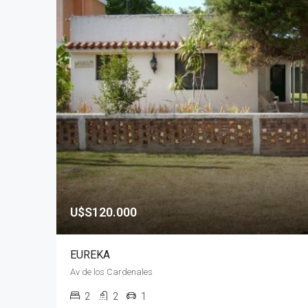
U$S120.000
EUREKA
Av de los Cardenales
2
2
1