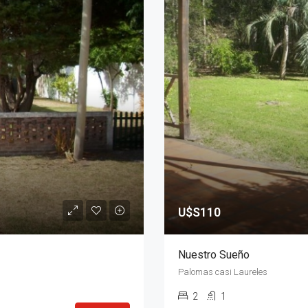
U$S110
Nuestro Sueño
Palomas casi Laureles
2
1