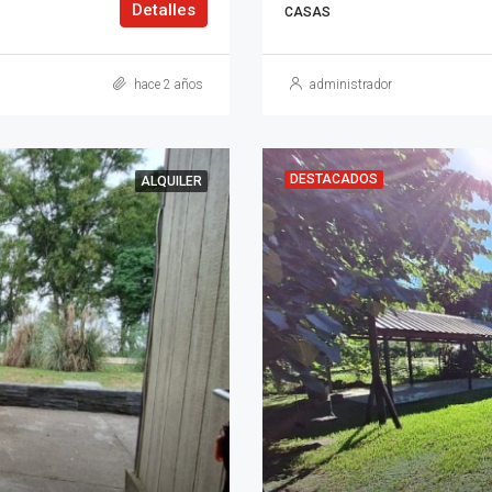
Detalles
CASAS
hace 2 años
administrador
DESTACADOS
ALQUILER