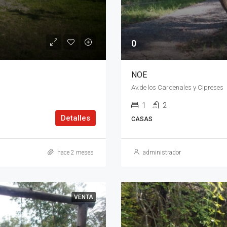
0
NOE
Av.de los Cardenales y Cipreses
1
2
Detalles
CASAS
hace 2 meses
administrador
VENTA