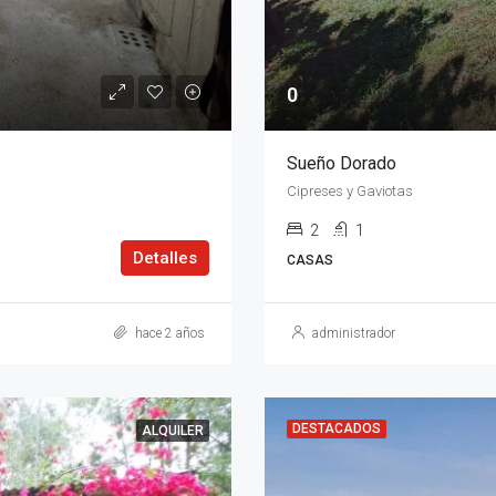
0
Sueño Dorado
Cipreses y Gaviotas
2
1
Detalles
CASAS
hace 2 años
administrador
DESTACADOS
ALQUILER