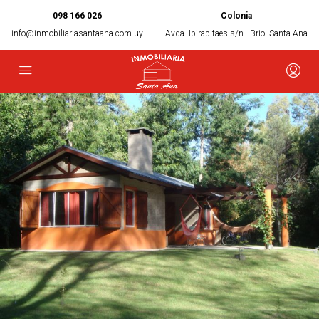
098 166 026
Colonia
info@inmobiliariasantaana.com.uy
Avda. Ibirapitaes s/n - Brio. Santa Ana