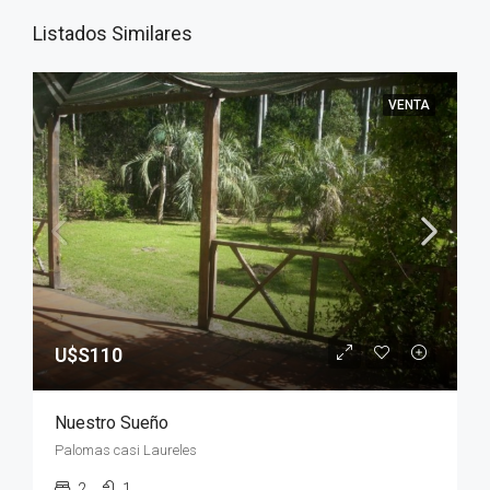
Listados Similares
VENTA
U$S110
Nuestro Sueño
Palomas casi Laureles
2
1