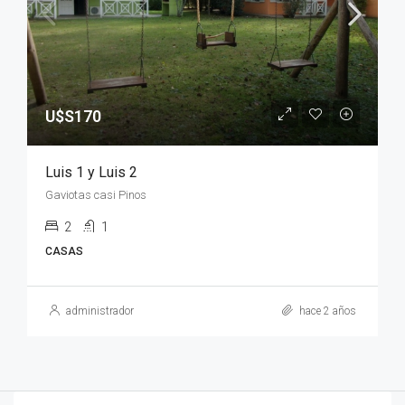
U$S170
Luis 1 y Luis 2
Gaviotas casi Pinos
2
1
CASAS
administrador
hace 2 años