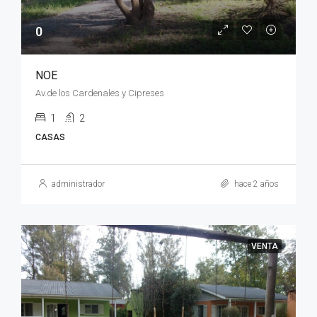
0
NOE
Av.de los Cardenales y Cipreses
1
2
CASAS
administrador
hace 2 años
VENTA