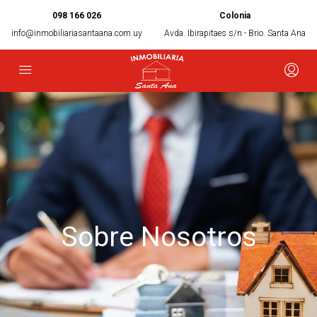
098 166 026
Colonia
info@inmobiliariasantaana.com.uy
Avda. Ibirapitaes s/n - Brio. Santa Ana
Sobre Nosotros