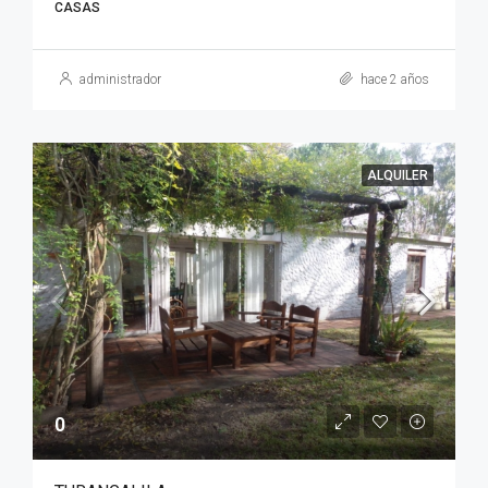
CASAS
administrador
hace 2 años
ALQUILER
0