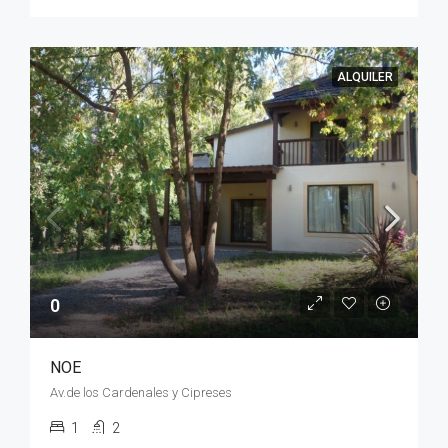
ALQUILER
0
NOE
Av.de los Cardenales y Cipreses
1
2