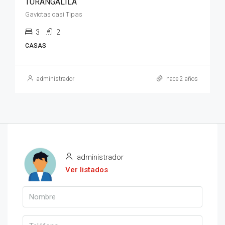
TURANGALILA
Gaviotas casi Tipas
3
2
CASAS
administrador
hace 2 años
administrador
Ver listados