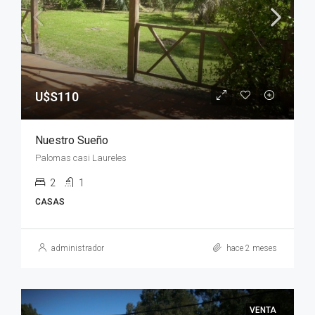
U$S110
Nuestro Sueño
Palomas casi Laureles
2
1
CASAS
administrador
hace 2 meses
VENTA