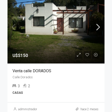
U$S150
Venta calle DORADOS
Calle Dorados
3
2
CASAS
administrador
hace 2 meses