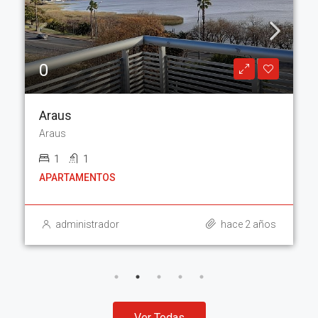
0
Araus
Araus
1
1
APARTAMENTOS
administrador
hace 2 años
Ver Todas