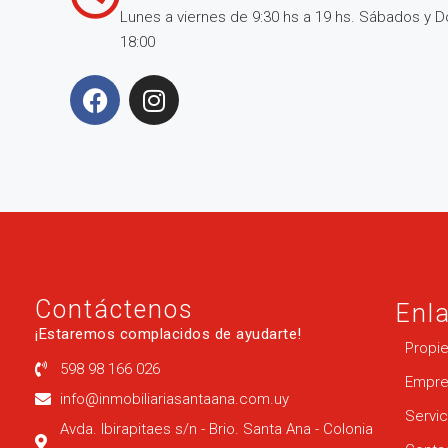
Lunes a viernes de 9:30 hs a 19 hs. Sábados y 
18:00
Contáctenos
Enl
¡Estaremos complacidos de ayudarte!
Propi
598 98 166 026
Empre
info@inmobiliariasantaana.com.uy
Servic
Avda. Ibirapitaes s/n - Brio. Santa Ana - Colonia