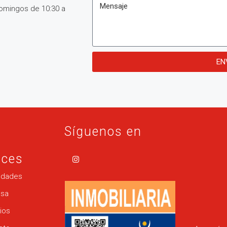
Domingos de 10:30 a
EN
Síguenos en
aces
edades
sa
ios