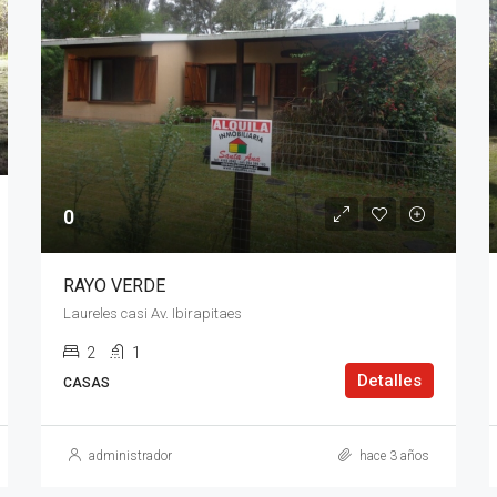
0
RAYO VERDE
Laureles casi Av. Ibirapitaes
2
1
Detalles
CASAS
administrador
hace 3 años