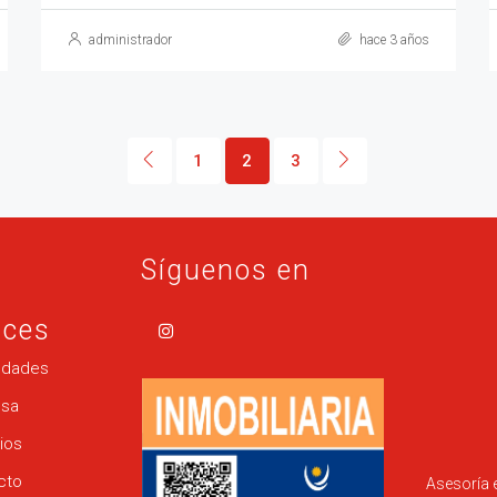
administrador
hace 3 años
1
2
3
Síguenos en
aces
edades
sa
ios
cto
Asesoría 