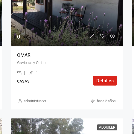
0
OMAR
Gaviotas y Ceibos
1
1
Detalles
CASAS
administrador
hace 3 años
ALQUILER