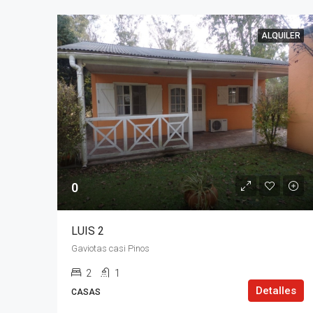
ALQUILER
0
LUIS 2
Gaviotas casi Pinos
2
1
Detalles
CASAS