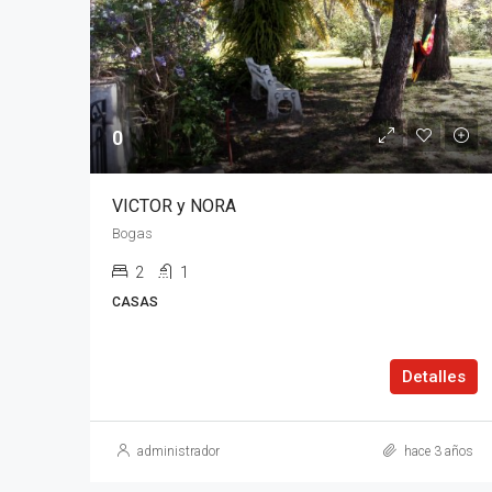
0
VICTOR y NORA
Bogas
2
1
CASAS
Detalles
administrador
hace 3 años