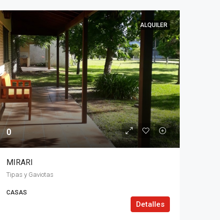
ALQUILER
0
MIRARI
Tipas y Gaviotas
CASAS
Detalles