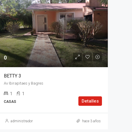
0
BETTY 3
Av Ibirapitaes y Bagres
1
1
Detalles
CASAS
administrador
hace 3 años