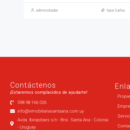
administrador
hace 3 años
Contáctenos
Enl
¡Estaremos complacidos de ayudarte!
Propi
598 98 166 026
Empre
info@inmobiliariasantaana.com.uy
Servic
Avda. Ibirapitaes s/n - Brio. Santa Ana - Colonia
Conta
- Uruguay