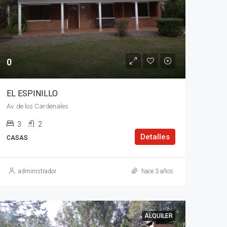
0
EL ESPINILLO
Av. de los Cardenales
3
2
Detalles
CASAS
administrador
hace 3 años
ALQUILER