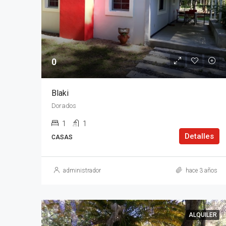
0
Blaki
Dorados
1
1
Detalles
CASAS
administrador
hace 3 años
ALQUILER