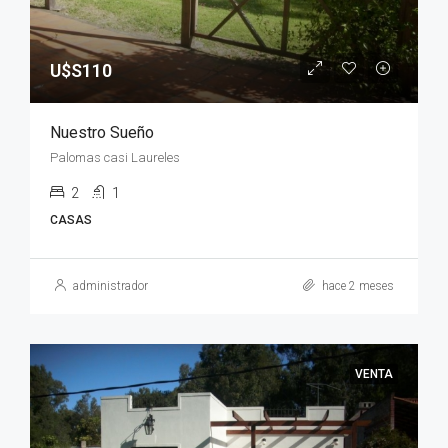
U$S110
Nuestro Sueño
Palomas casi Laureles
2
1
CASAS
administrador
hace 2 meses
VENTA