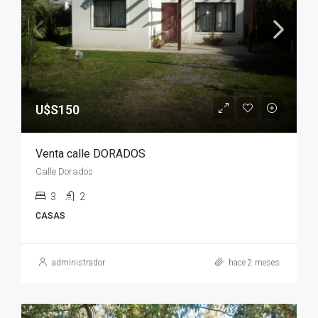
U$S150
Venta calle DORADOS
Calle Dorados
3
2
CASAS
administrador
hace 2 meses