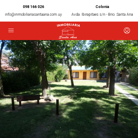
098 166 026
Colonia
info@inmobiliariasantaana.com.uy
Avda. Ibirapitaes s/n - Brio. Santa Ana