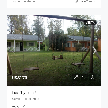
administrador
hace 2 años
VENTA
U$S170
Luis 1 y Luis 2
Gaviotas casi Pinos
2
1