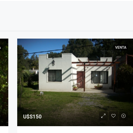
A
VENTA
U$S150