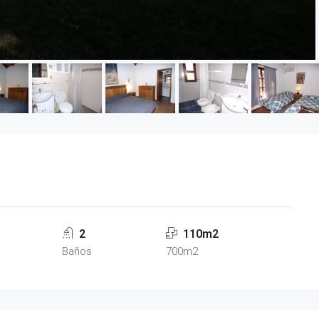
2
110m2
Baños
700m2