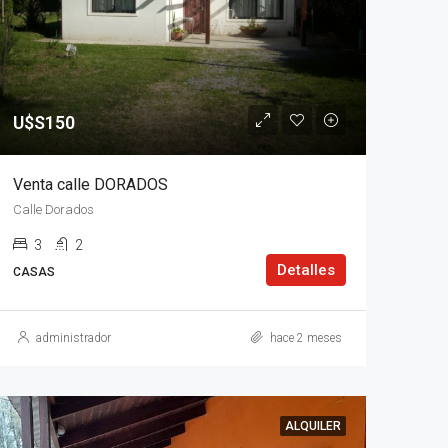
U$S150
Venta calle DORADOS
Calle Dorados
3
2
Detalles
CASAS
administrador
hace 2 meses
ALQUILER