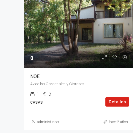
0
NOE
Av.de los Cardenales y Cipreses
1
2
Detalles
CASAS
administrador
hace 2 años