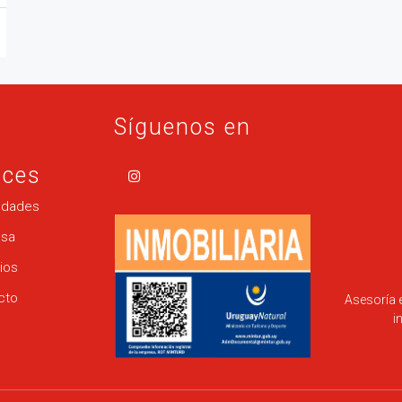
Síguenos en
aces
edades
sa
ios
cto
Asesoría 
i