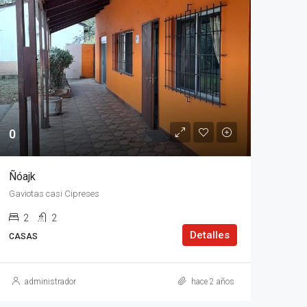
0
Ñóajk
Gaviotas casi Cipreses
2
2
Detalles
CASAS
administrador
hace 2 años