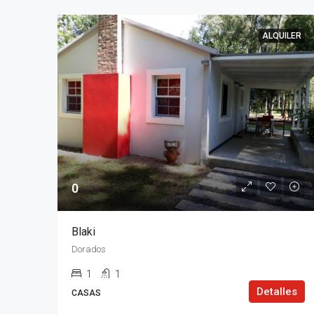
ALQUILER
0
Blaki
Dorados
1
1
Detalles
CASAS