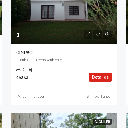
0
CINPAO
Rambla del Medio Ambiente
2
1
Detalles
CASAS
administrador
hace 4 años
ALQUILER