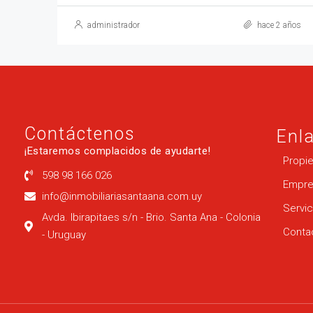
administrador
hace 2 años
Contáctenos
Enl
¡Estaremos complacidos de ayudarte!
Propi
598 98 166 026
Empre
info@inmobiliariasantaana.com.uy
Servic
Avda. Ibirapitaes s/n - Brio. Santa Ana - Colonia
Conta
- Uruguay