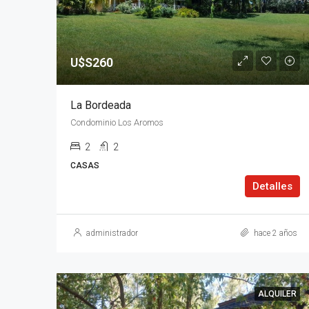
U$S260
La Bordeada
Condominio Los Aromos
2
2
CASAS
Detalles
administrador
hace 2 años
ALQUILER