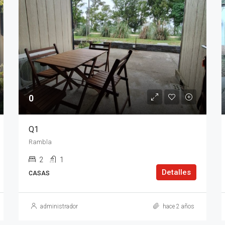
0
Q1
Rambla
2
1
Detalles
CASAS
administrador
hace 2 años