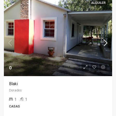
ALQUILER
0
Blaki
Dorados
1
1
CASAS