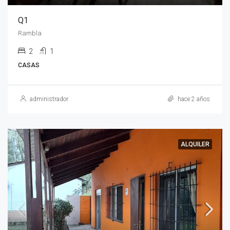
Q1
Rambla
2
1
CASAS
administrador
hace 2 años
ALQUILER