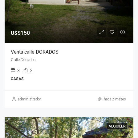
U$S150
Venta calle DORADOS
Calle Dorados
3
2
CASAS
administrador
hace 2 meses
ALQUILER