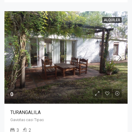
ALQUILER
0
TURANGALILA
Gaviotas casi Tipas
3
2