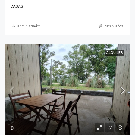
CASAS
administrador
hace 2 años
ALQUILER
0