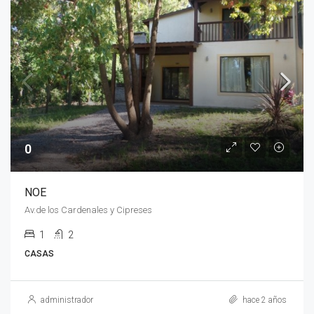
0
NOE
Av.de los Cardenales y Cipreses
1
2
CASAS
administrador
hace 2 años