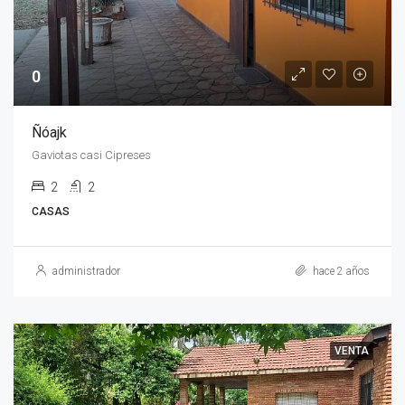
0
Ñóajk
Gaviotas casi Cipreses
2
2
CASAS
administrador
hace 2 años
VENTA