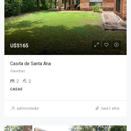
U$S165
Casita de Santa Ana
Gaviotas
2
2
CASAS
administrador
hace 2 años